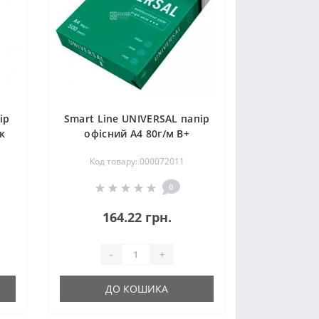
ір
Smart Line UNIVERSAL папір
к
офісний А4 80г/м B+
товщина106мк,
Код товару: 000072011
білизна165%
0
164.22 грн.
-
+
ДО КОШИКА