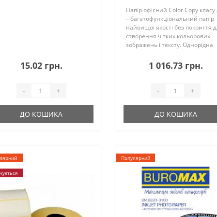
Папір офісний Color Copy класу
– багатофункціональний папір
найвищої якості без покриття 
створення чітких кольорових
зображень і тексту. Однорідна
структура, гладка поверхня,
високий ступінь білості.
15.02 грн.
1 016.73 грн.
Застосовується для друку на
кольорових к..
-
+
-
+
ДО КОШИКА
ДО КОШИКА
лярний
Популярний
чується