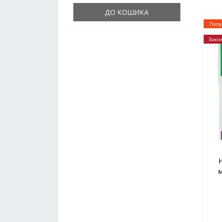
ДО КОШИКА
Попу
Закін
м