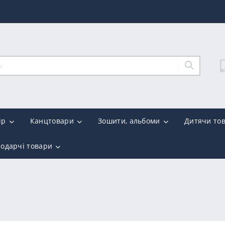
ір
Канцтовари
Зошити, альбоми
Дитячи то
подарчі товари