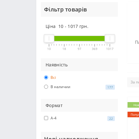
Фільтр товарів
Ціна
10
-
1017
грн.
П
10
18
97
369
1017
Наявність
Всі
В наличии
177
Формат
Нов
Попу
А-4
22