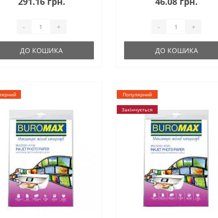
291.16 грн.
46.08 грн.
-
+
-
+
ДО КОШИКА
ДО КОШИКА
лярний
Популярний
Закінчується