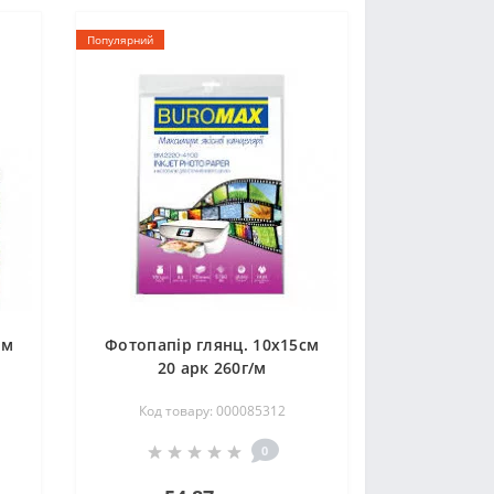
Популярний
см
Фотопапір глянц. 10х15см
20 арк 260г/м
Код товару: 000085312
0