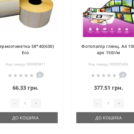
ермоэтикетка 58*40(630)
Фотопапір глянц. А4 10
Eco
арк 150г/м
Код товару: 000085811
Код товару: 000085306
0
0
66.33 грн.
377.51 грн.
-
+
-
+
ДО КОШИКА
ДО КОШИКА