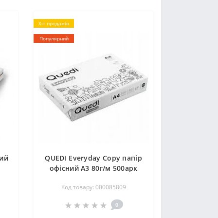
Хіт продажів
Популярний
ний
QUEDI Everyday Copy папір
офісний А3 80г/м 500арк
кл.C
Код товару: 000085809
0