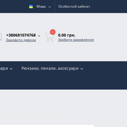
Мова
Особистий кабінет
0
0.00 грн.
+380681074768
Зробити замовлення
Замовити дзвінок
вари
Рюкзаки, пенали, аксесуари