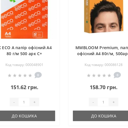
K ECO A папір офісний А4
MMBLOOM Premium, пап
80 г/м 500 арк С+
офісний А4 80г/м, 500ар
товщина106мк,
клB, товщина108мк,
Код товару: 000048901
Код товару: 000086128
білизна160%
білизна161%
0
0
151.62 грн.
158.70 грн.
-
+
-
+
ДО КОШИКА
ДО КОШИКА