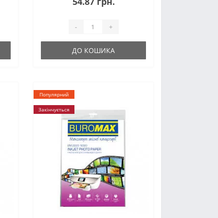
54.87 грн.
-
+
ДО КОШИКА
Популярний
Закінчується