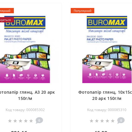
лярний
Популярний
чується
топапір глянц. А3 20 арк
Фотопапір глянц. 10х15
150г/м
20 арк 150г/м
Код товару: 000085302
Код товару: 000085310
0
0