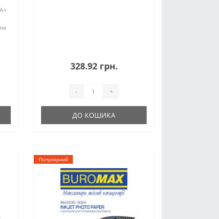
 А+
для
328.92 грн.
-
+
ДО КОШИКА
Популярний