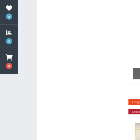
0
0
0
Попу
Закін