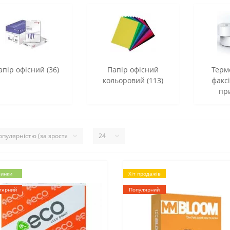
апір офісний (36)
Папір офісний
Терм
кольоровий (113)
факсі
при
инки
Хіт продажів
лярний
Популярний