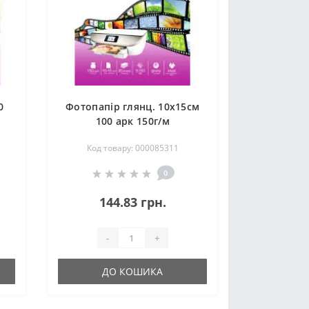
0
Фотопапір глянц. 10х15см
100 арк 150г/м
Код товару: 000085311
0
144.83 грн.
-
+
ДО КОШИКА