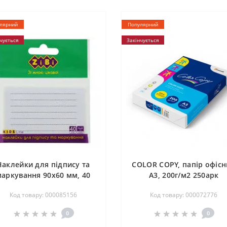
лярний
Популярний
чується
Закінчується
Наклейки для підпису та
COLOR COPY, папір офіс
аркування 90x60 мм, 40
A3, 200г/м2 250арк
шт, KIDS Line
Код товару: 000085156
Код товару: 000072776
0
0