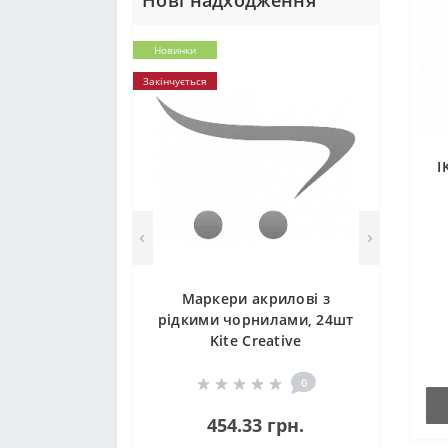
Нові надходження
Новинки
Закінчується
I
Маркери акрилові з
рідкими чорнилами, 24шт
Kite Creative
0
454.33 грн.