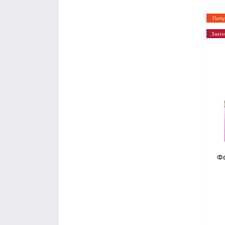
Попу
Закін
Фо