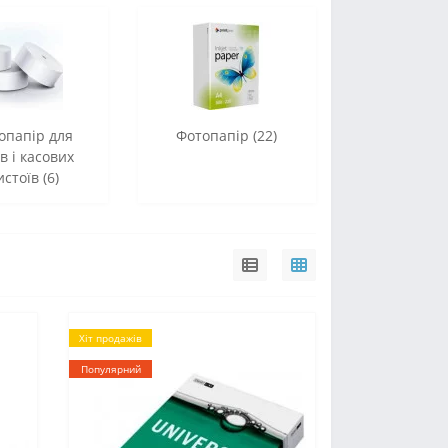
опапір для
Фотопапір (22)
в і касових
стоїв (6)
Хіт продажів
Популярний