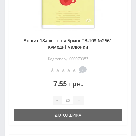
Зошит 18арк. лінія Бриск ТВ-108 №2561
Кумеднi малюнки
Код товару: 000079357
0
7.55 грн.
-
+
ДО КОШИКА