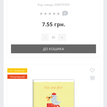
Код товару: 000079359
0
7.55 грн.
-
+
ДО КОШИКА
Хіт продажів
Популярний