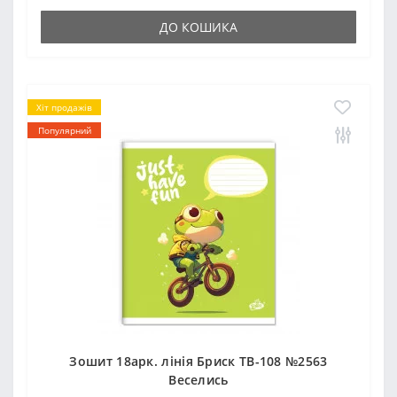
ДО КОШИКА
Хіт продажів
Популярний
Зошит 18арк. лінія Бриск ТВ-108 №2563
Веселись