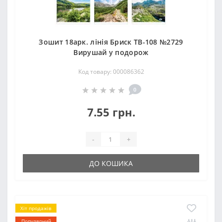
Зошит 18арк. лінія Бриск ТВ-108 №2729
Вирушай у подорож
Код товару: 000086362
0
7.55 грн.
-
+
ДО КОШИКА
Хіт продажів
Популярний