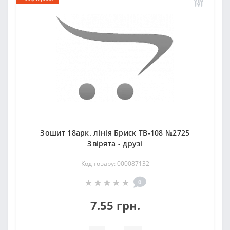
Зошит 18арк. лінія Бриск ТВ-108 №2725
Звiрята - друзi
Код товару: 000087132
0
7.55 грн.