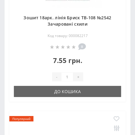
Зошит 18арк. лінія Бриск ТВ-108 №2542
Зачарованi схили
Код товару: 000082217
0
7.55 грн.
-
+
ДО КОШИКА
Популярний