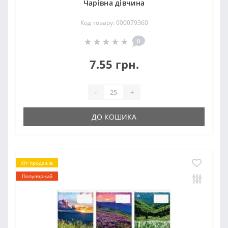
Чарiвна дiвчина
Код товару: 000079360
0
7.55 грн.
-
+
ДО КОШИКА
Хіт продажів
Популярний