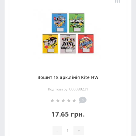
Зошит 18 арк.лінія Kite HW
Код товару: 000080231
0
17.65 грн.
-
+