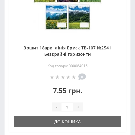
Зошит 18арк. лінія Бриск ТВ-107 №2541
Безкрайнi горизонти
Код товару: 000084015
0
7.55 грн.
-
+
ДО КОШИКА