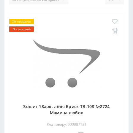
Хіт продажів
Популярний
Зошит 18арк. лінія Бриск ТВ-108 №2724
Мамина любов
Код товару: 000087131