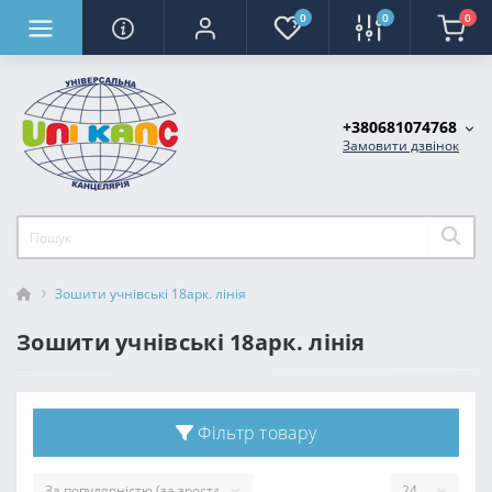
0
0
0
+380681074768
Замовити дзвінок
Зошити учнівські 18арк. лінія
Зошити учнівські 18арк. лінія
Фільтр товару