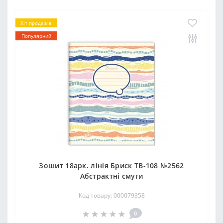
Хіт продажів
Популярний
Зошит 18арк. лінія Бриск ТВ-108 №2562
Абстрактнi смуги
Код товару: 000079358
0