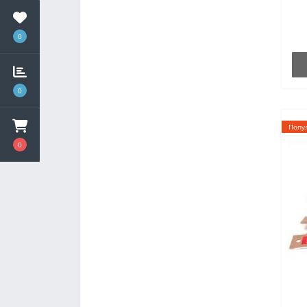
0
0
Попу
0