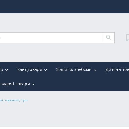
ір
Канцтовари
Зошити, альбоми
Дитячи то
подарчі товари
і, чорнило, туш