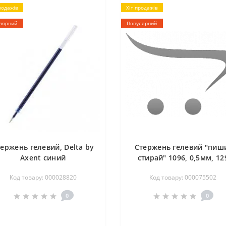
родажів
Хіт продажів
лярний
Популярний
ержень гелевий, Delta by
Стержень гелевий "пиш
Axent синий
стирай" 1096, 0,5мм, 12
мм, синій
Код товару: 000028820
Код товару: 000075502
0
0