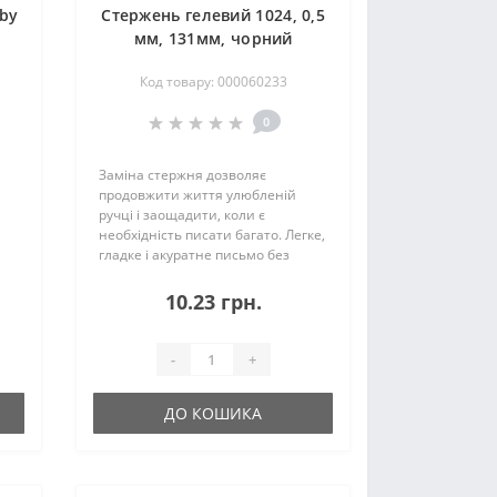
 by
Стержень гелевий 1024, 0,5
мм, 131мм, чорний
Код товару: 000060233
0
Заміна стержня дозволяє
продовжити життя улюбленій
ручці і заощадити, коли є
необхідність писати багато. Легке,
гладке і акуратне письмо без
пробілів і патьоків забезпечують
високоточний швейцарський
10.23 грн.
пишучий вузол і високоякісне
чорнило. Високоточний..
-
+
ДО КОШИКА