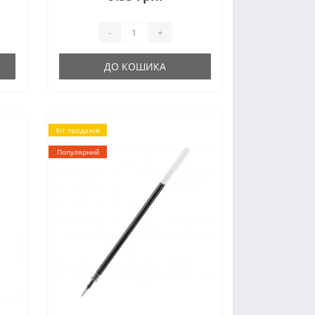
-
+
ДО КОШИКА
Хіт продажів
Популярний