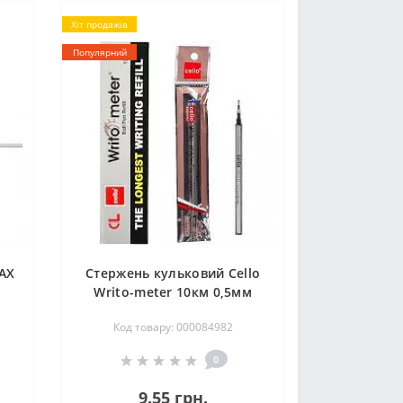
Хіт продажів
Популярний
AX
Стержень кульковий Cello
Writo-meter 10км 0,5мм
СИН
Код товару: 000084982
0
9.55 грн.