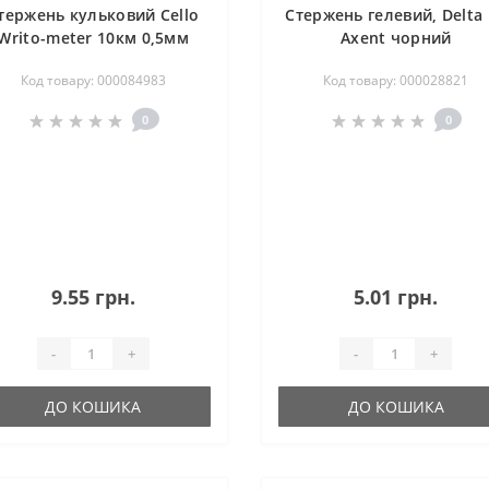
тержень кульковий Cello
Стержень гелевий, Delta
Writo-meter 10км 0,5мм
Axent чорний
ЧОРНИЙ
Код товару: 000084983
Код товару: 000028821
0
0
9.55 грн.
5.01 грн.
-
+
-
+
ДО КОШИКА
ДО КОШИКА