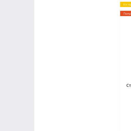
Хіт п
Попу
Ст