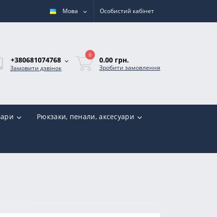
Мова
Особистий кабінет
0
0.00 грн.
+380681074768
Зробити замовлення
Замовити дзвінок
вари
Рюкзаки, пенали, аксесуари