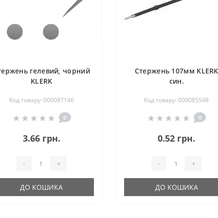
тержень гелевий, чорний
Стержень 107мм KLER
KLERK
син.
Код товару: 000087146
Код товару: 000085548
0
0
3.66 грн.
0.52 грн.
-
+
-
+
ДО КОШИКА
ДО КОШИКА