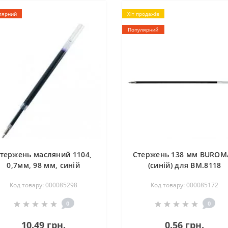
лярний
Хіт продажів
Популярний
тержень масляний 1104,
Стержень 138 мм BUROM
0,7мм, 98 мм, синій
(синій) для BM.8118
Код товару: 000085298
Код товару: 000085172
0
0
10.49 грн.
0.56 грн.