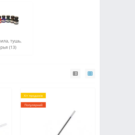
ила, тушь,
рья (13)
Хіт продажів
Популярний