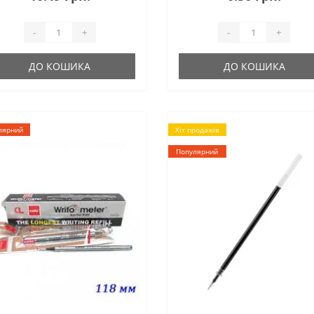
-
+
-
+
ДО КОШИКА
ДО КОШИКА
лярний
Хіт продажів
Популярний