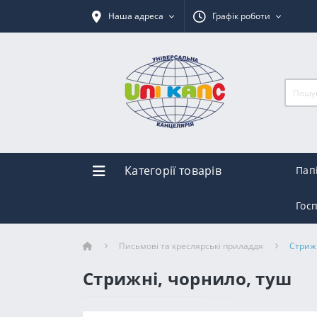
Наша адреса
Графік роботи
Категорії товарів
Пап
Гос
Письмові та креслярські приладдя
Стрижн
Стрижні, чорнило, туш