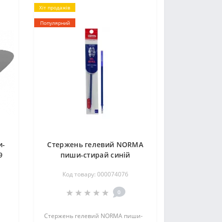
Хіт продажів
Популярний
и-
Стержень гелевий NORMA
9
пиши-стирай синій
Код товару: 000074076
0
Стержень гелевий NORMA пиши-