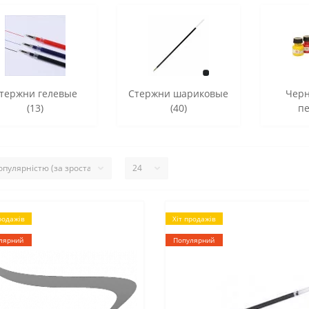
тержни гелевые
Стержни шариковые
Черн
(13)
(40)
пе
родажів
Хіт продажів
лярний
Популярний