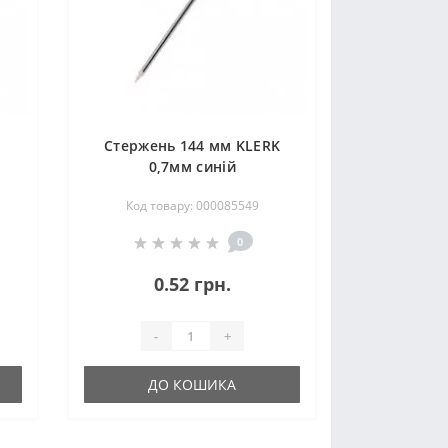
K
Стержень 144 мм KLERK
0,7мм синій
Код товару: 000085549
0
0.52 грн.
-
+
ДО КОШИКА