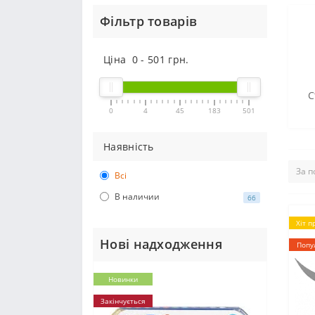
Фільтр товарів
Ціна
0
-
501
грн.
С
0
4
45
183
501
Наявність
Всі
В наличии
66
Хіт п
Нові надходження
Попу
Новинки
Закінчується