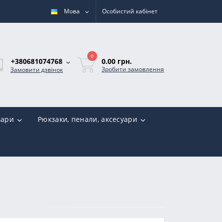
Мова
Особистий кабінет
0
0.00 грн.
+380681074768
Зробити замовлення
Замовити дзвінок
вари
Рюкзаки, пенали, аксесуари