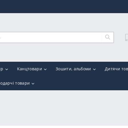
ір
Канцтовари
Зошити, альбоми
Дитячи то
подарчі товари