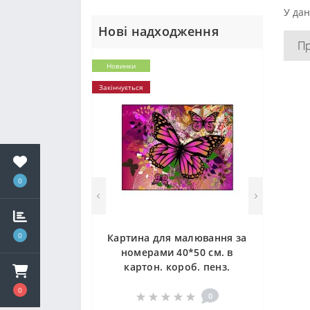
У дан
Нові надходження
П
Новинки
Закінчується
0
0
Картина для малювання за
номерами 40*50 см. в
картон. короб. пенз.
фарби. арт. VR25457, VGR
0
0