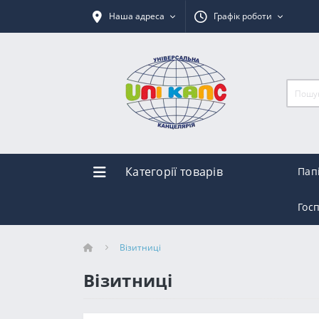
Наша адреса
Графік роботи
Категорії товарів
Пап
Гос
Візитниці
Візитниці