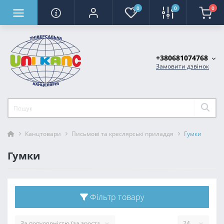
0
0
0
+380681074768
Замовити дзвінок
Канцтовари
Письмові та креслярські приладдя
Гумки
Гумки
Фільтр товару