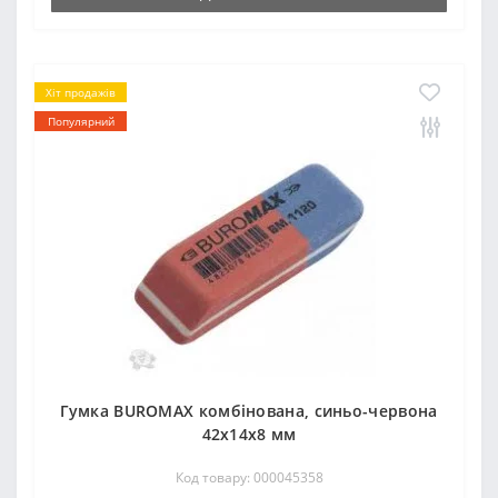
Хіт продажів
Популярний
Гумка ВUROМAX комбінована, синьо-червона
42x14x8 мм
Код товару: 000045358