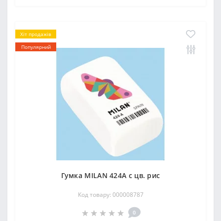
Хіт продажів
Популярний
Гумка MILAN 424А с цв. рис
Код товару: 000008787
0