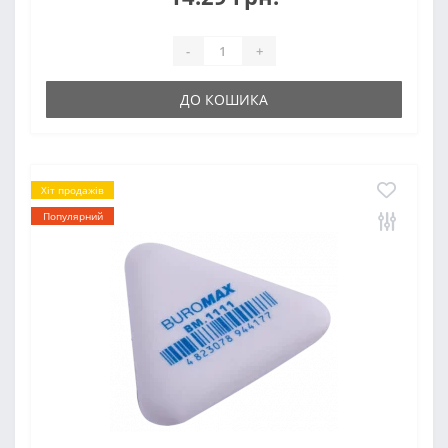
-
+
ДО КОШИКА
Хіт продажів
Популярний