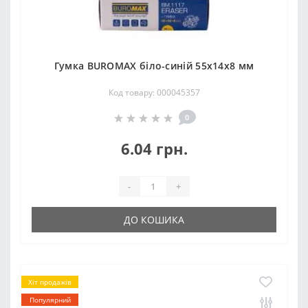
Гумка ВUROМAX біло-синій 55x14x8 мм
Код товару: 000045357
0
6.04 грн.
-
+
ДО КОШИКА
Хіт продажів
Популярний