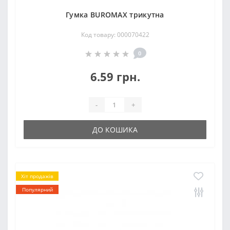
Гумка ВUROМAX трикутна
Код товару: 000070422
0
6.59 грн.
-
+
ДО КОШИКА
Хіт продажів
Популярний