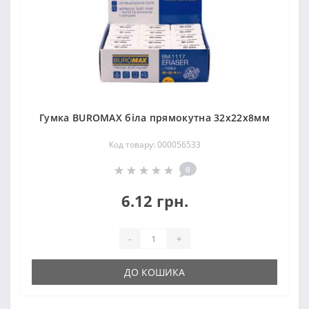
Гумка ВUROМAX біла прямокутна 32х22х8мм
Код товару: 000056533
0
6.12 грн.
-
+
ДО КОШИКА