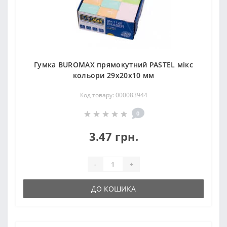
Гумка ВUROМAX прямокутний PASTEL мікс
кольори 29x20x10 мм
Код товару: 000083944
0
3.47 грн.
-
+
ДО КОШИКА