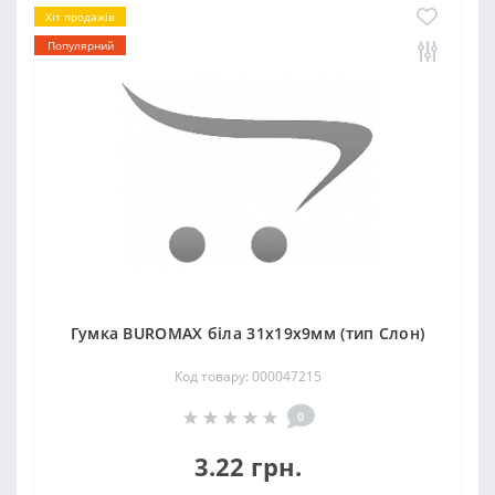
Хіт продажів
Популярний
Гумка ВUROМAX біла 31х19х9мм (тип Слон)
Код товару: 000047215
0
3.22 грн.