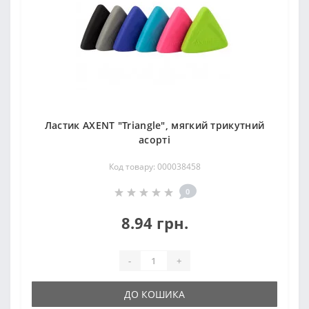
Ластик AXENT "Triangle", мягкий трикутний
асорті
Код товару: 000038458
0
8.94 грн.
-
+
ДО КОШИКА