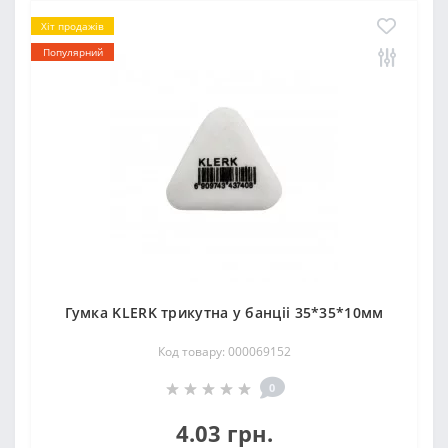
Хіт продажів
Популярний
Гумка KLERK трикутна у банціі 35*35*10мм
Код товару: 000069152
0
4.03 грн.