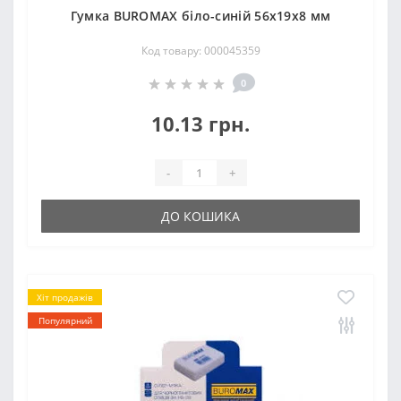
Гумка ВUROМAX біло-синій 56x19x8 мм
Код товару: 000045359
0
10.13 грн.
-
+
ДО КОШИКА
Хіт продажів
Популярний