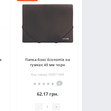
а
Папка-бокс Economix на
гумках 40 мм чорн
Код товару: 000011446
0
62.17 грн.
-
+