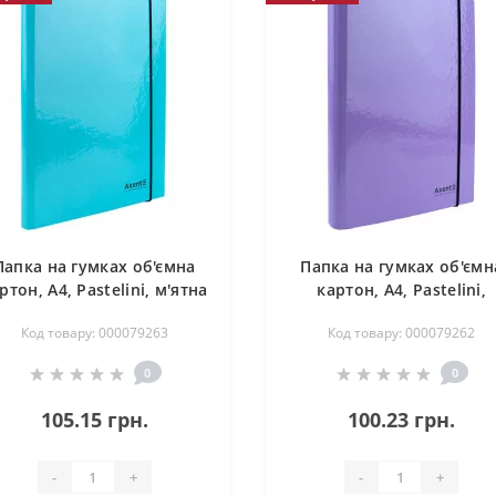
Папка на гумках об'ємна
Папка на гумках об'ємн
ртон, А4, Pastelini, м'ятна
картон, А4, Pastelini,
бузкова
Код товару: 000079263
Код товару: 000079262
0
0
105.15 грн.
100.23 грн.
-
+
-
+