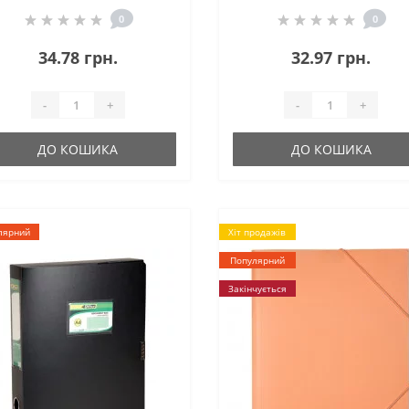
0
0
34.78 грн.
32.97 грн.
-
+
-
+
ДО КОШИКА
ДО КОШИКА
лярний
Хіт продажів
Популярний
Закінчується