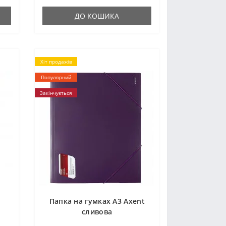
ДО КОШИКА
Хіт продажів
Популярний
Закінчується
Папка на гумках А3 Axent
сливова