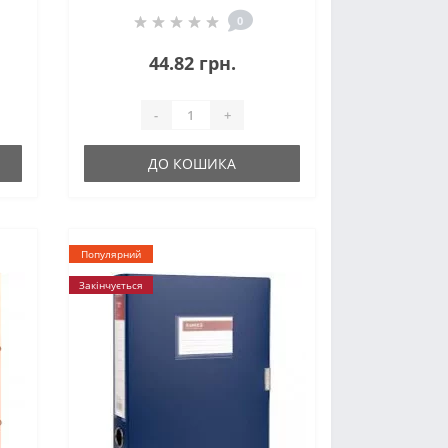
0
44.82 грн.
-
+
ДО КОШИКА
Популярний
Закінчується