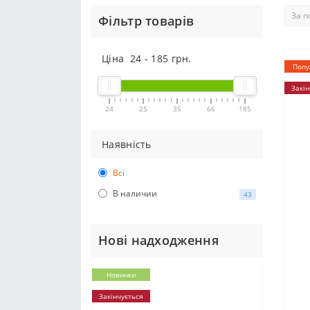
Фільтр товарів
Ціна
24
-
185
грн.
Попу
Закін
24
25
35
66
185
Наявність
Всі
В наличии
43
Нові надходження
Новинки
Закінчується