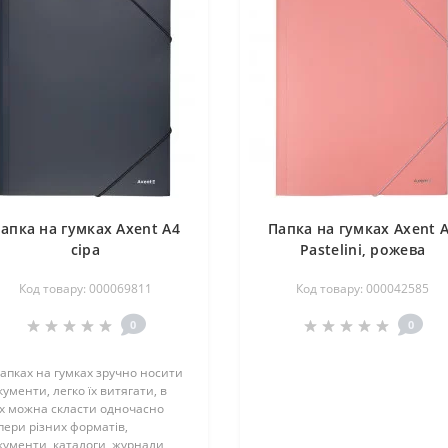
апка на гумках Axent А4
Папка на гумках Axent 
сіра
Pastelini, рожева
Код товару: 000069811
Код товару: 000042585
0
0
папках на гумках зручно носити
кументи, легко їх витягати, в
х можна скласти одночасно
пери різних форматів,
кументи, каталоги, журнали,