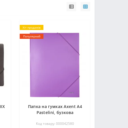
Хіт продажів
Популярний
IX
Папка на гумках Axent А4
Pastelini, бузкова
Код товару: 000042580