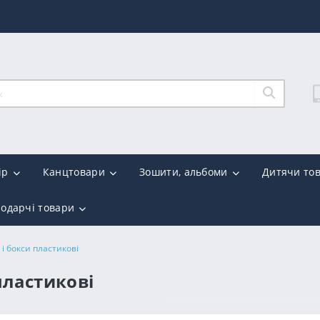
ір
Канцтовари
Зошити, альбоми
Дитячи то
подарчі товари
 і бокси пластикові
пластикові