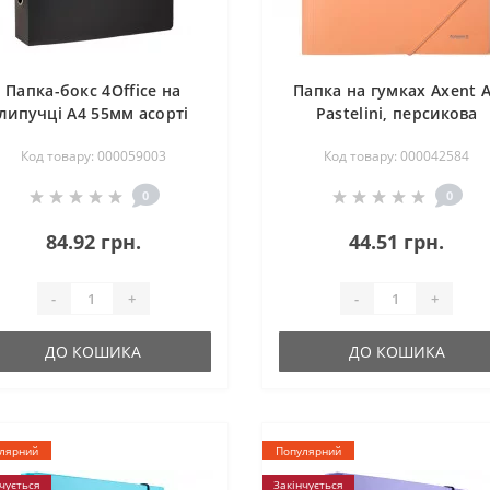
Папка-бокс 4Office на
Папка на гумках Axent 
липучці А4 55мм асорті
Pastelini, персикова
Код товару: 000059003
Код товару: 000042584
0
0
84.92 грн.
44.51 грн.
-
+
-
+
ДО КОШИКА
ДО КОШИКА
лярний
Популярний
чується
Закінчується