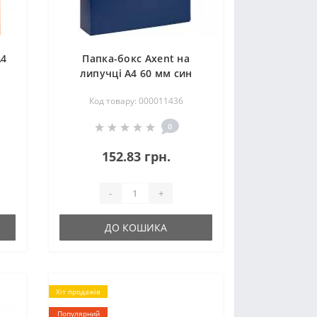
А4
Папка-бокс Axent на
липучці А4 60 мм син
Код товару: 000011436
0
152.83 грн.
-
+
ДО КОШИКА
Хіт продажів
Популярний