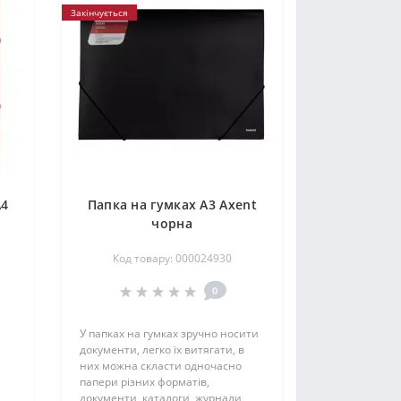
Закінчується
А4
Папка на гумках А3 Axent
чорна
Код товару: 000024930
0
У папках на гумках зручно носити
документи, легко їх витягати, в
них можна скласти одночасно
папери різних форматів,
документи, каталоги, журнали,