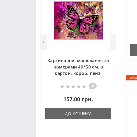
Картина для малювання за
номерами 40*50 см. в
картон. короб. пенз.
Попу
фарби. арт. VR25457, VGR
0
157.00 грн.
ДО КОШИКА