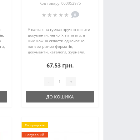
Код товару: 000052975
0
е
У папках на гумках зручно носити
ів,
документи, легко їх витягати, в
о
них можна скласти одночасно
ги,
папери різних форматів,
документи, каталоги, журнали,
я
буклети, креслення, малюнки і
т.д., щоб зберегти їх акуратний
67.53 грн.
..
зовнішній вигляд і не загубити.
Папки на ..
-
+
ДО КОШИКА
Хіт продажів
Популярний