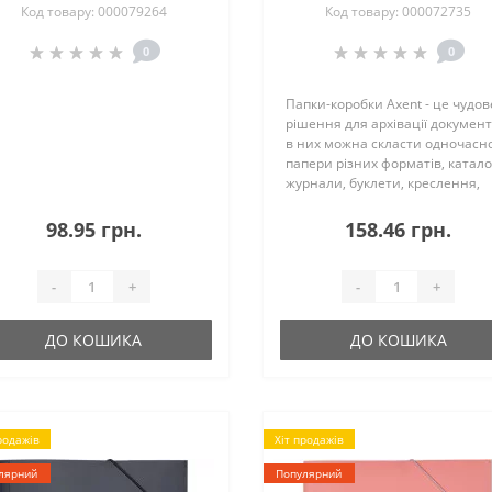
Код товару: 000079264
Код товару: 000072735
0
0
Папки-коробки Axent - це чудов
рішення для архівації документ
в них можна скласти одночасн
папери різних форматів, катало
журнали, буклети, креслення,
малюнки і т.д. без використанн
файлів або діркопробивачів.
98.95 грн.
158.46 грн.
Застібка-липучка і обмеження з 
-
+
-
+
ДО КОШИКА
ДО КОШИКА
родажів
Хіт продажів
лярний
Популярний