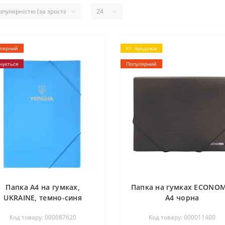
лярний
Хіт продажів
чується
Популярний
Папка А4 на гумках,
Папка на гумках ECONOM
UKRAINE, темно-синя
А4 чорна
Код товару: 000087620
Код товару: 000011400