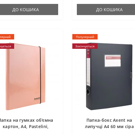
ДО КОШИКА
ДО КОШИКА
лярний
Популярний
чується
Закінчується
Папка на гумках об'ємна
Папка-бокс Axent на
картон, А4, Pastelini,
липучці А4 60 мм сіра
персикова