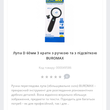
Лупа D 60мм 3 кратн з ручкою та з підсвіткою
BUROMAX
Код товару: 000049586
0
Ручна переглядова лупа (збільшувальне скло) BUROMAX –
прекрасний інструмент для розглядання різноманітних
дрібних деталей. Вона відмінно візуально збільшує
зображення, предмети та тексти. Підходить для багатьох
потреб – як для професійний, так і для ..