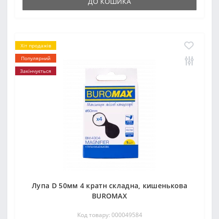
ДО КОШИКА
Хіт продажів
Популярний
Закінчується
Лупа D 50мм 4 кратн складна, кишенькова
BUROMAX
Код товару: 000049584