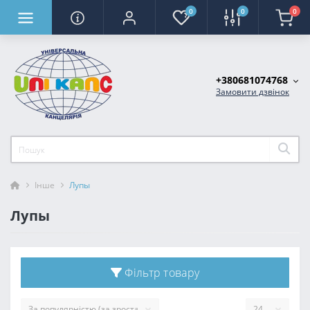
0
0
0
+380681074768
Замовити дзвінок
Інше
Лупы
Лупы
Фільтр товару