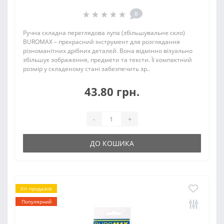
0
Ручна складна переглядова лупа (збільшувальне скло)
BUROMAX – прекрасний інструмент для розглядання
різноманітних дрібних деталей. Вона відмінно візуально
збільшує зображення, предмети та тексти. Її компактний
розмір у складеному стані забезпечить зр..
43.80 грн.
-
+
ДО КОШИКА
Хіт продажів
Популярний