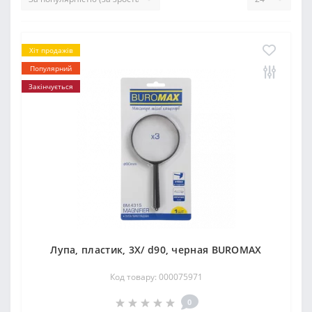
Хіт продажів
Популярний
Закінчується
Лупа, пластик, 3X/ d90, черная BUROMAX
Код товару: 000075971
0