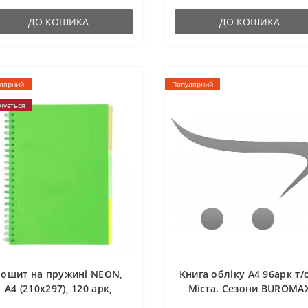
ДО КОШИКА
ДО КОШИКА
лярний
Популярний
чується
Зошит на пружині NEON,
Книга обліку А4 96арк т/
А4 (210x297), 120 арк,
Міста. Сезони ВUROМA
клітинка, 3 PVC