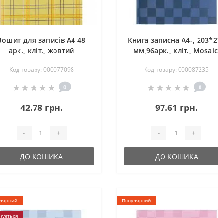
Зошит для записів А4 48
Книга записна А4-, 203*2
арк., кліт., жовтий
мм,96арк., кліт., Mosaic
синя
Код товару: 000077098
Код товару: 000087235
0
0
42.78 грн.
97.61 грн.
-
+
-
+
ДО КОШИКА
ДО КОШИКА
лярний
Популярний
чується