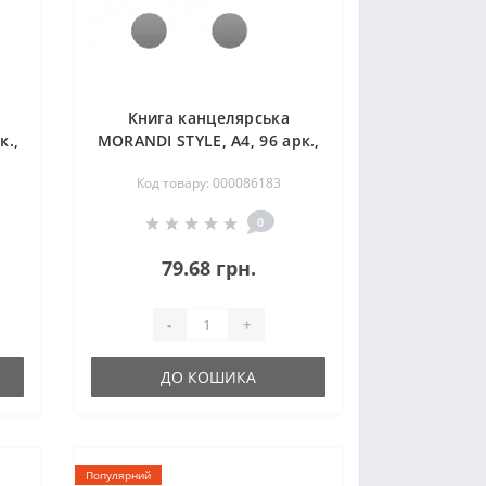
Книга канцелярська
к.,
MORANDI STYLE, А4, 96 арк.,
.
клітинка, офсет, тв. лам.
Код товару: 000086183
обкл., пудрова
0
79.68 грн.
-
+
ДО КОШИКА
Популярний