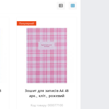
Популярний
8
Зошит для записів А4 48
арк., кліт., рожевий
Код товару: 000077100