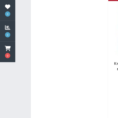
0
0
0
К