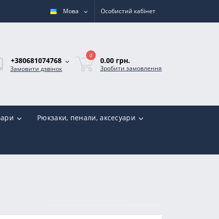
Мова
Особистий кабінет
0
0.00 грн.
+380681074768
Зробити замовлення
Замовити дзвінок
вари
Рюкзаки, пенали, аксесуари