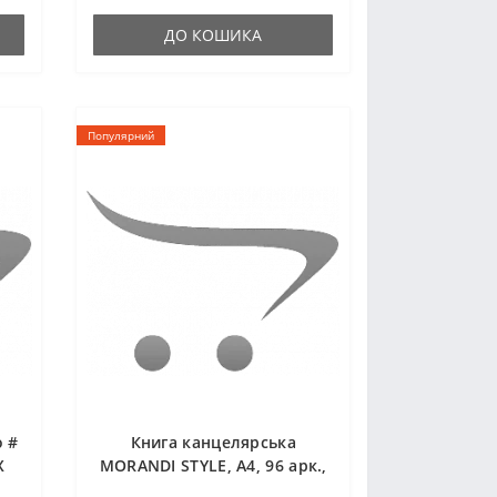
ДО КОШИКА
Популярний
о #
Книга канцелярська
X
MORANDI STYLE, А4, 96 арк.,
клітинка, офсет, тв. лам.