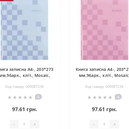
нига записна А4-, 203*273
Книга записна А4-, 203*2
мм,96арк., кліт., Mosaic,
мм,96арк., кліт., Mosaic
сіра
рожева
Код товару: 000087236
Код товару: 000087234
0
0
97.61 грн.
97.61 грн.
-
+
-
+