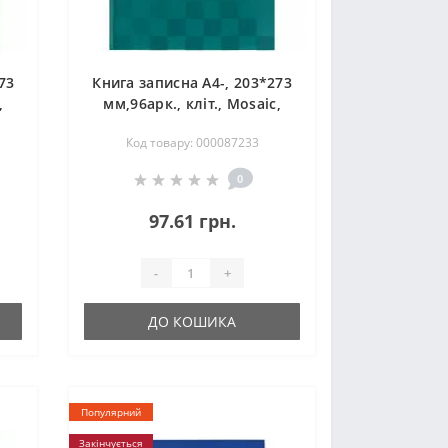
73
Книга записна А4-, 203*273
,
мм,96арк., кліт., Mosaic,
зелена
Код товару: 000087233
0
97.61 грн.
-
+
ДО КОШИКА
Популярний
Закінчується