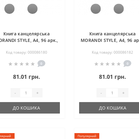
Книга канцелярська
Книга канцелярська
RANDI STYLE, А4, 96 арк.,
MORANDI STYLE, А4, 96 ар
клітинка, офсет, тв. лам.
клітинка, офсет, тв. лам
Код товару: 000086180
Код товару: 000086182
обкл., капучино
обкл., маренго
0
0
81.01 грн.
81.01 грн.
-
+
-
+
ДО КОШИКА
ДО КОШИКА
лярний
Популярний