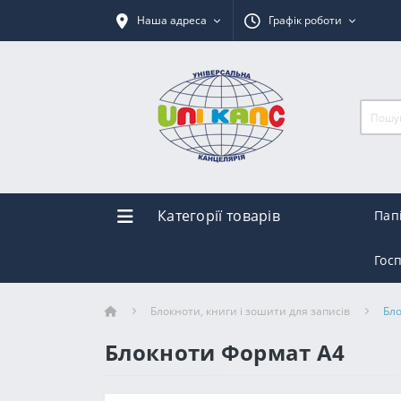
Наша адреса
Графік роботи
Категорії товарів
Пап
Гос
Блокноти, книги і зошити для записів
Бл
Блокноти Формат А4