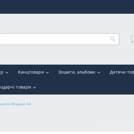
ір
Канцтовари
Зошити, альбоми
Дитячи то
подарчі товари
окноти Формат А4