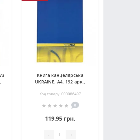
73
Книга канцелярська
,
UKRAINE, А4, 192 арк.,
клітинка, офсет, тверда
Код товару: 000086497
лам. обкладинка, асорті
0
119.95 грн.
-
+