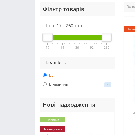
Фільтр товарів
Ціна
17
-
260
грн.
Попу
17
19
36
92
260
Наявність
Всі
В наличии
70
Нові надходження
Новинки
Закінчується