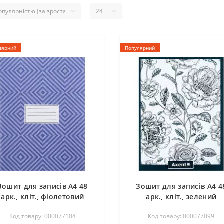
лярний
Популярний
Зошит для записів А4 48
Зошит для записів А4 4
арк., кліт., фіолетовий
арк., кліт., зелений
Код товару: 000077104
Код товару: 000077099