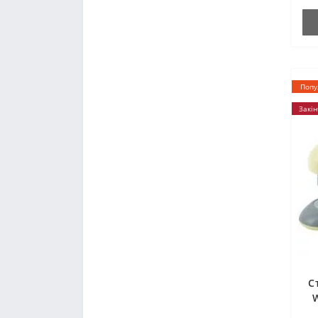
Попу
Закін
С
W