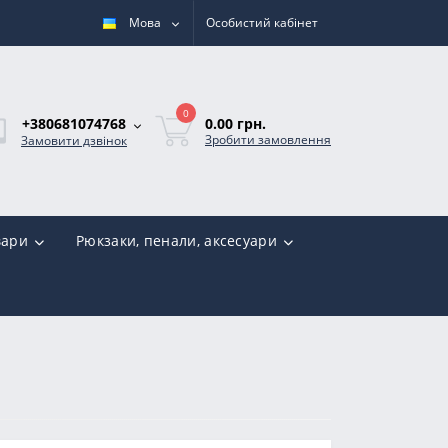
Мова
Особистий кабінет
0
0.00 грн.
+380681074768
Зробити замовлення
Замовити дзвінок
вари
Рюкзаки, пенали, аксесуари