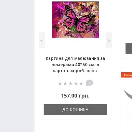
Картина для малювання за
номерами 40*50 см. в
картон. короб. пенз.
Попу
фарби. арт. VR25457, VGR
0
157.00 грн.
ДО КОШИКА