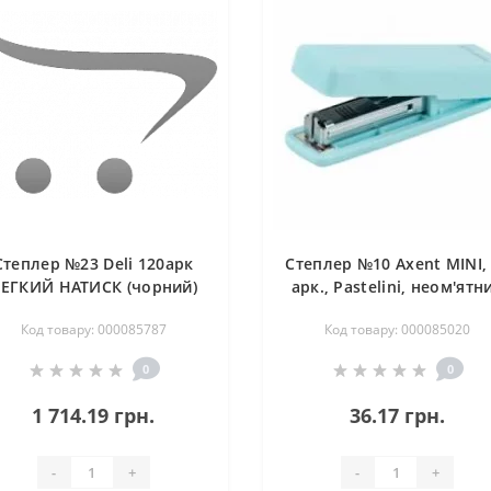
Степлер №23 Deli 120арк
Степлер №10 Axent MINI,
ЕГКИЙ НАТИСК (чорний)
арк., Pastelini, неом'ятн
Код товару: 000085787
Код товару: 000085020
0
0
1 714.19 грн.
36.17 грн.
-
+
-
+