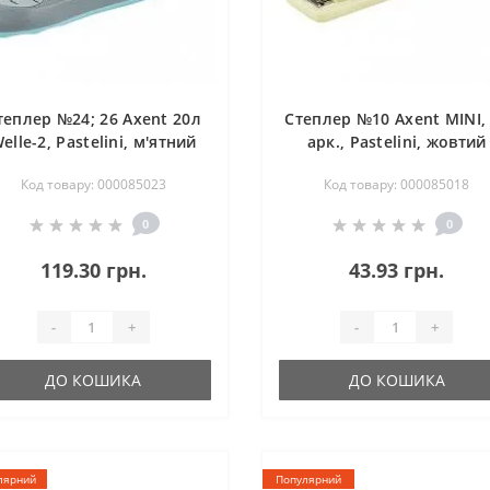
теплер №24; 26 Axent 20л
Степлер №10 Axent MINI,
elle-2, Pastelini, м'ятний
арк., Pastelini, жовтий
Код товару: 000085023
Код товару: 000085018
0
0
119.30 грн.
43.93 грн.
-
+
-
+
ДО КОШИКА
ДО КОШИКА
лярний
Популярний