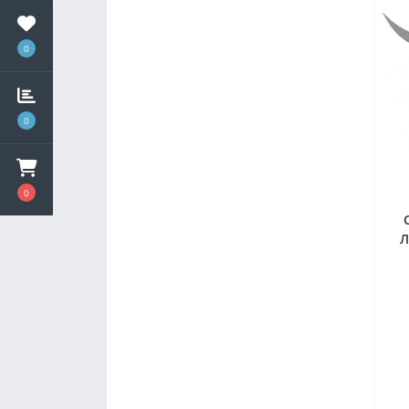
0
0
0
Л