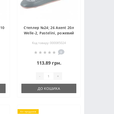
 10
Степлер №24; 26 Axent 20л
Welle-2, Pastelini, рожевий
Код товару: 000085024
0
113.89 грн.
-
+
ДО КОШИКА
Хіт продажів