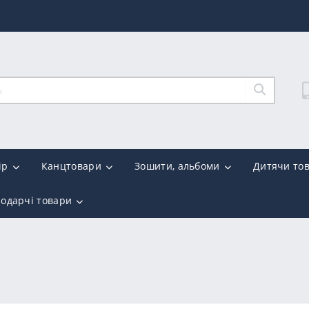
ір
Канцтовари
Зошити, альбоми
Дитячи то
подарчі товари