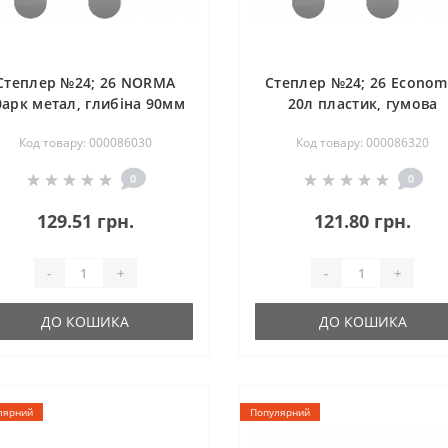
Степлер №24; 26 NОRМА
Степлер №24; 26 Econom
0арк метал, глибіна 90мм
20л пластик, гумова
вставка
Код товару: 000086030
Код товару: 000086320
0
0
129.51 грн.
121.80 грн.
-
+
-
+
ДО КОШИКА
ДО КОШИКА
лярний
Популярний