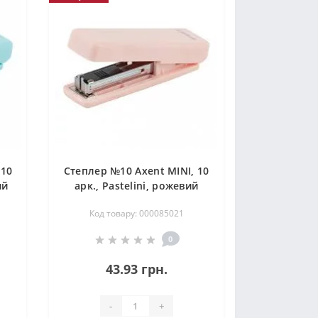
 10
Степлер №10 Axent MINI, 10
ий
арк., Pastelini, рожевий
Код товару: 000085021
0
43.93 грн.
-
+