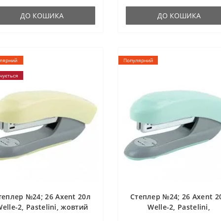
ДО КОШИКА
ДО КОШИКА
лярний
Популярний
чується
теплер №24; 26 Axent 20л
Степлер №24; 26 Axent 2
elle-2, Pastelini, жовтий
Welle-2, Pastelini,
неом'ятний