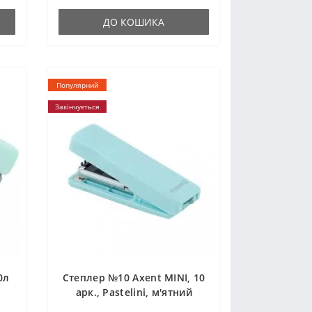
ДО КОШИКА
Популярний
Закінчується
0л
Степлер №10 Axent MINI, 10
арк., Pastelini, м'ятний