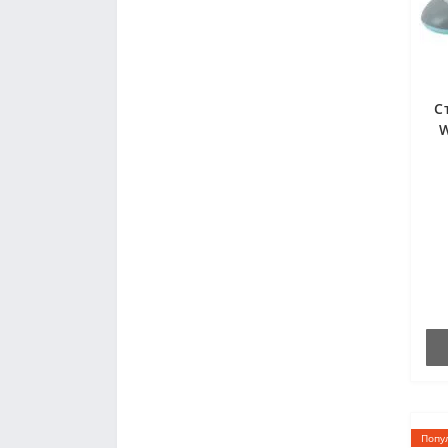
С
W
Попу