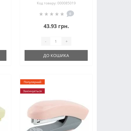
Код товару: 000085019
0
43.93 грн.
-
+
ДО КОШИКА
Популярний
Закінчується