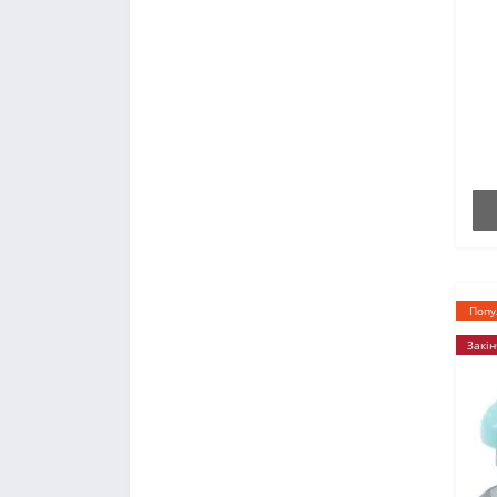
Попу
Закін