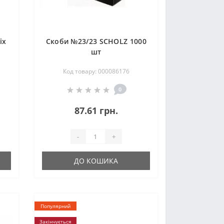
ix
Скоби №23/23 SCHOLZ 1000
шт
Код товару: 000086176
0
87.61 грн.
-
+
ДО КОШИКА
Популярний
Закінчується