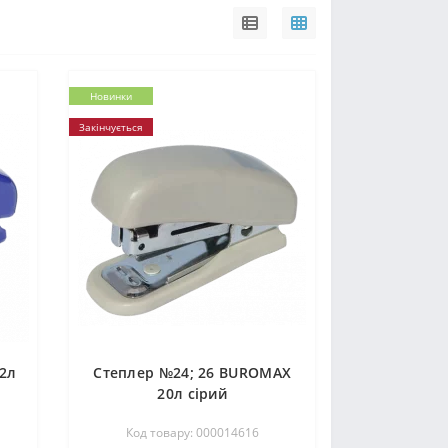
Новинки
Закінчується
2л
Степлер №24; 26 ВUROМAX
20л сірий
Код товару: 000014616