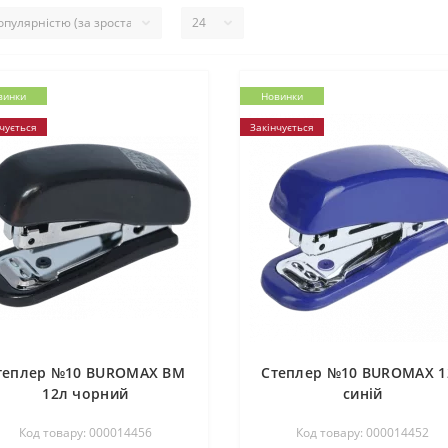
винки
Новинки
чується
Закінчується
теплер №10 ВUROМAX ВМ
Степлер №10 ВUROМAX 1
12л чорний
синій
Код товару: 000014456
Код товару: 000014452