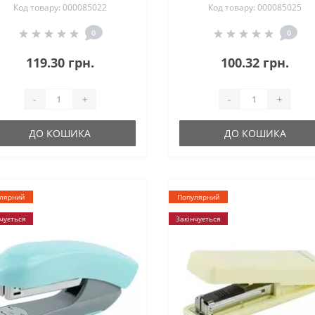
Код товару: 000085022
Код товару: 000085025
0
0
119.30 грн.
100.32 грн.
-
+
-
+
ДО КОШИКА
ДО КОШИКА
лярний
Популярний
чується
Закінчується