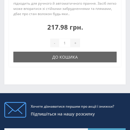
підходить для ручного й автоматичного прання. Засіб легко
може впоратися зі стійкими забрудненнями та плямами,
дбає про стан волокон будь-яки..
217.98 грн.
-
+
ДО КОШИКА
Хочете дізнаватися першим про акції і знижки?
Підпишіться на нашу розсилку