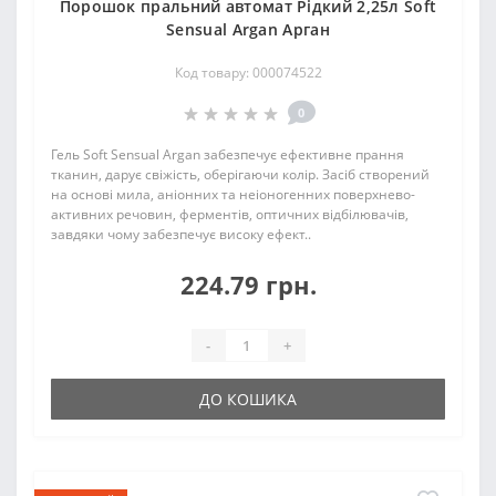
Порошок пральний автомат Рідкий 2,25л Soft
Sensual Argan Арган
Код товару: 000074522
0
Гель Soft Sensual Argan забезпечує ефективне прання
тканин, дарує свіжість, оберігаючи колір. Засіб створений
на основі мила, аніонних та неіоногенних поверхнево-
активних речовин, ферментів, оптичних відбілювачів,
завдяки чому забезпечує високу ефект..
224.79 грн.
-
+
ДО КОШИКА