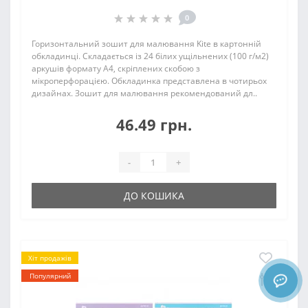
0
Горизонтальний зошит для малювання Kite в картонній
обкладинці. Складається із 24 білих ущільнених (100 г/м2)
аркушів формату А4, скріплених скобою з
мікроперфорацією. Обкладинка представлена в чотирьох
дизайнах. Зошит для малювання рекомендований дл..
46.49 грн.
-
+
ДО КОШИКА
Хіт продажів
Популярний