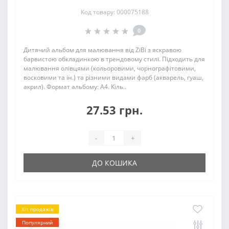
Код товару: 000075188
0
Дитячий альбом для малювання від ZiBi з яскравою
барвистою обкладинкою в трендовому стилі. Підходить для
малювання олівцями (кольоровими, чорнографітовими,
восковими та ін.) та різними видами фарб (акварель, гуаш,
акрил). Формат альбому: А4. Кіль..
27.53 грн.
-
+
ДО КОШИКА
Хіт продажів
Популярний