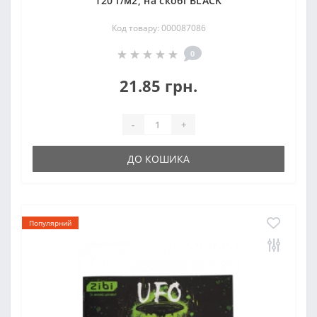
120 г/м2, на скобі BLACK
Код товару: 000087086
0
21.85 грн.
-
+
ДО КОШИКА
Популярний