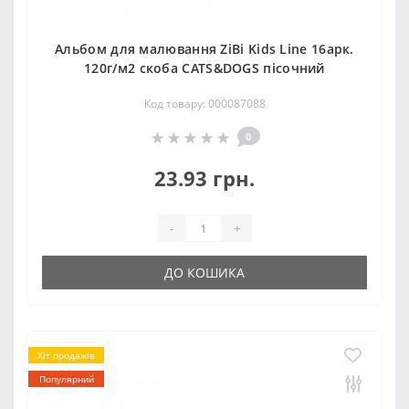
Альбом для малювання ZiBi Kids Line 16арк.
120г/м2 скоба CATS&DOGS пісочний
Код товару: 000087088
0
23.93 грн.
-
+
ДО КОШИКА
Хіт продажів
Популярний