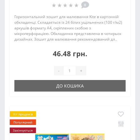
0
Горизонтальний зошит для малювання Kite в картонній
обкладинці. Складається із 24 білих ущільнених (100 г/м2)
аркушів формату А4, скріплених скобою з
мікроперфорацією. Обкладинка представлена в чотирьох
дизайнах. Зошит для малювання рекомендований дл..
46.48 грн.
-
+
ДО КОШИКА
Хіт продажів
Популярний
Закінчується