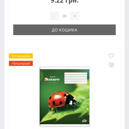
9.22 грн.
-
+
ДО КОШИКА
Хіт продажів
Популярний