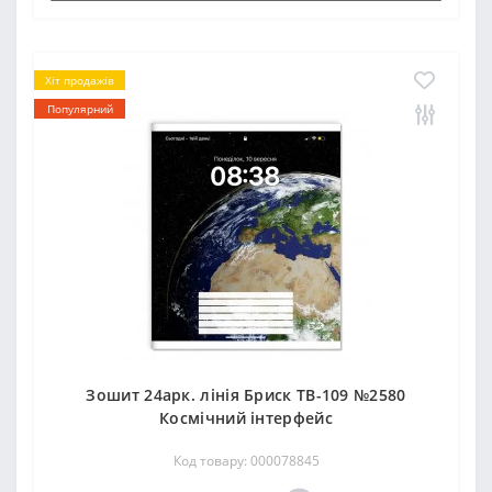
Хіт продажів
Популярний
Зошит 24арк. лінія Бриск ТВ-109 №2580
Космiчний iнтерфейс
Код товару: 000078845