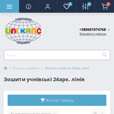
0
0
0
+380681074768
Замовити дзвінок
Зошити, альбоми
Зошити учнівські 24арк. лінія
Зошити учнівські 24арк. лінія
Фільтр товару