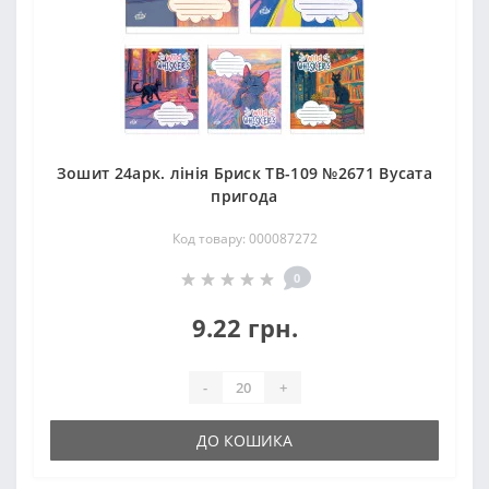
Зошит 24арк. лінія Бриск ТВ-109 №2671 Вусата
пригода
Код товару: 000087272
0
9.22 грн.
-
+
ДО КОШИКА