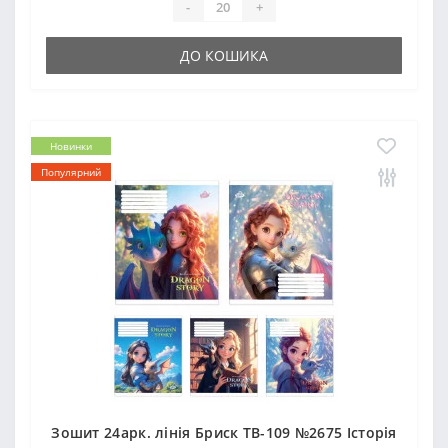
-
+
ДО КОШИКА
Новинки
Популярний
Зошит 24арк. лінія Бриск ТВ-109 №2675 Iсторiя