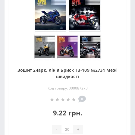
Зошит 24арк. лінія Бриск ТВ-109 №2734 Межi
швидкостi
Код товару: 000087273
0
9.22 грн.
-
+