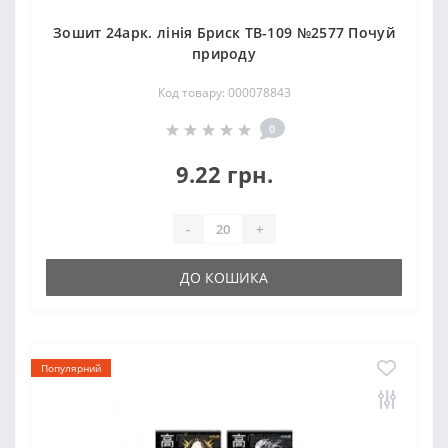
Зошит 24арк. лінія Бриск ТВ-109 №2577 Почуй
природу
Код товару: 000078843
0
9.22 грн.
-
+
ДО КОШИКА
Популярний