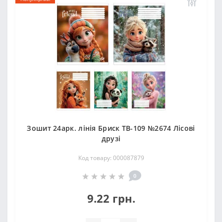
Зошит 24арк. лінія Бриск ТВ-109 №2674 Лiсовi
друзi
Код товару: 000087879
0
9.22 грн.