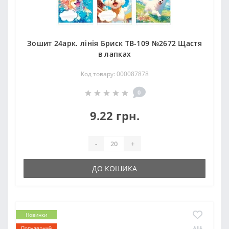
Зошит 24арк. лінія Бриск ТВ-109 №2672 Щастя
в лапках
Код товару: 000087878
0
9.22 грн.
-
+
ДО КОШИКА
Новинки
Популярний