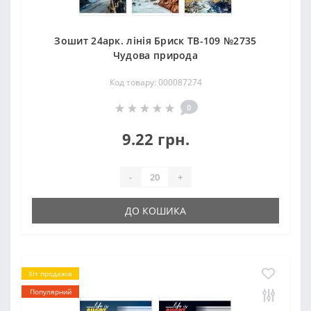
Зошит 24арк. лінія Бриск ТВ-109 №2735
Чудова природа
Код товару: 000087274
0
9.22 грн.
-
+
ДО КОШИКА
Хіт продажів
Популярний