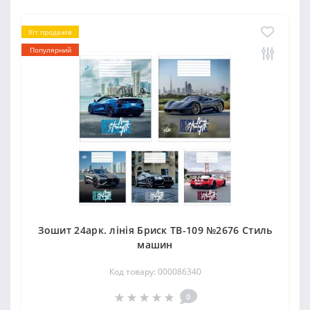
Хіт продажів
Популярний
Зошит 24арк. лінія Бриск ТВ-109 №2676 Стиль
машин
Код товару: 000086340
0