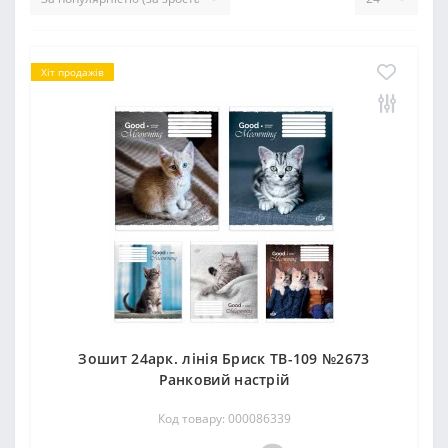
Хіт продажів
Зошит 24арк. лінія Бриск ТВ-109 №2673
Ранковий настрiй
Код товару: 000086339