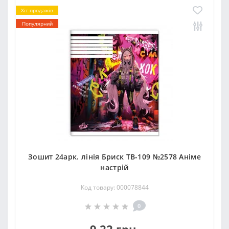
Хіт продажів
Популярний
Зошит 24арк. лінія Бриск ТВ-109 №2578 Анiме
настрiй
Код товару: 000078844
0